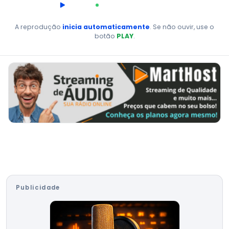
00:00
AO VIVO
A reprodução
inicia automaticamente
. Se não ouvir, use o
botão
PLAY
.
Publicidade