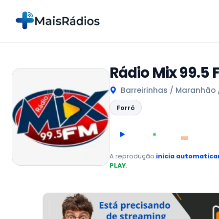
Rádio Mix 99.5 
Barreirinhas / Maranhão /
Forró
00:00
AO VIVO
A reprodução
inicia automatic
PLAY
.