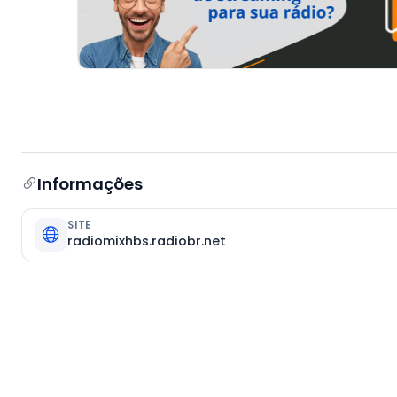
Informações
SITE
radiomixhbs.radiobr.net