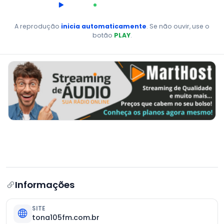
00:00
AO VIVO
A reprodução
inicia automaticamente
. Se não ouvir, use o
botão
PLAY
.
Informações
SITE
tona105fm.com.br