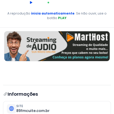
00:00
AO VIVO
A reprodução
inicia automaticamente
. Se não ouvir, use o
botão
PLAY
.
Informações
SITE
89fmcuite.com.br