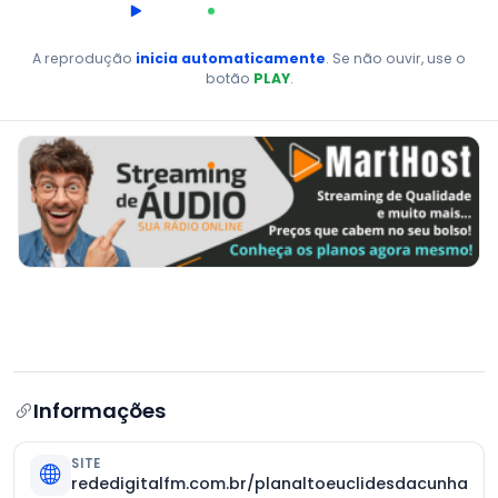
00:00
AO VIVO
A reprodução
inicia automaticamente
. Se não ouvir, use o
botão
PLAY
.
Informações
SITE
rededigitalfm.com.br/planaltoeuclidesdacunha