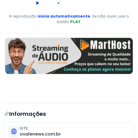
00:00
AO VIVO
A reprodução
inicia automaticamente
. Se não ouvir, use o
botão
PLAY
.
Informações
SITE
ovalenews.com.br