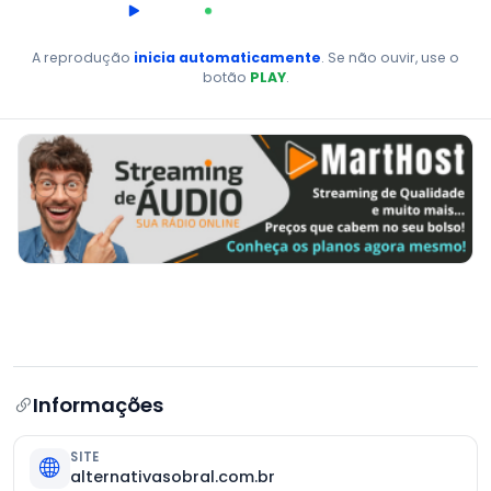
00:00
AO VIVO
A reprodução
inicia automaticamente
. Se não ouvir, use o
botão
PLAY
.
Informações
SITE
alternativasobral.com.br