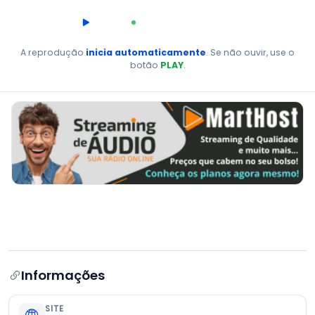
00:00
AO VIVO
A reprodução
inicia automaticamente
. Se não ouvir, use o
botão
PLAY
.
Informações
SITE