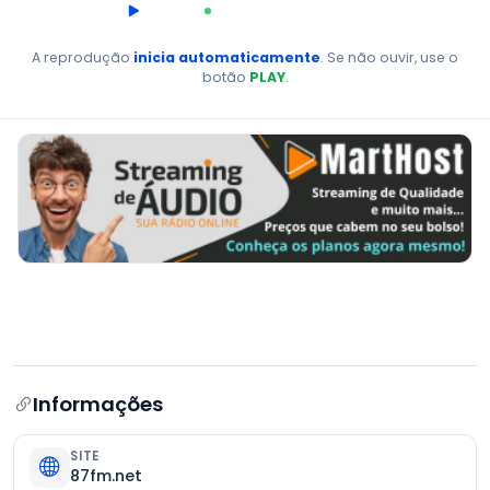
00:00
AO VIVO
A reprodução
inicia automaticamente
. Se não ouvir, use o
botão
PLAY
.
Informações
SITE
87fm.net