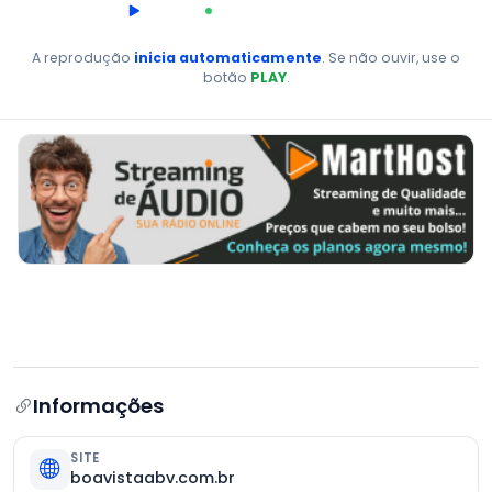
00:00
AO VIVO
A reprodução
inicia automaticamente
. Se não ouvir, use o
botão
PLAY
.
Informações
SITE
boavistaabv.com.br