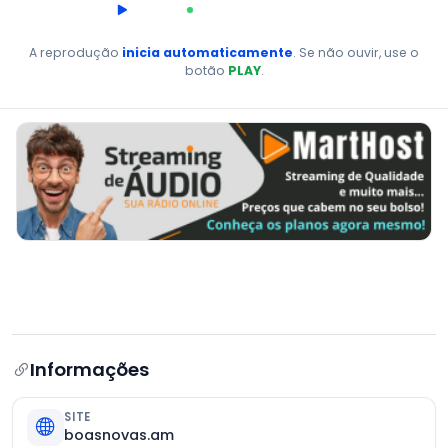
00:00
AO VIVO
A reprodução
inicia automaticamente
. Se não ouvir, use o
botão
PLAY
.
Informações
SITE
boasnovas.am