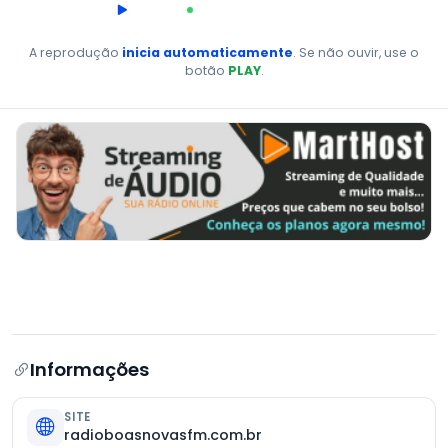
00:00
AO VIVO
A reprodução
inicia automaticamente
. Se não ouvir, use o
botão
PLAY
.
Informações
SITE
radioboasnovasfm.com.br