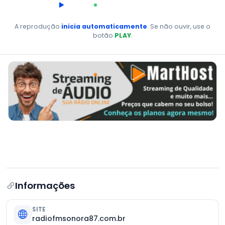
00:00
AO VIVO
A reprodução
inicia automaticamente
. Se não ouvir, use o
botão
PLAY
.
Informações
SITE
radiofmsonora87.com.br