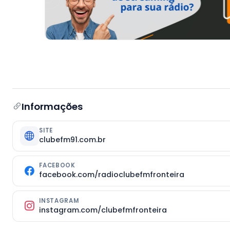
Informações
SITE
clubefm91.com.br
FACEBOOK
facebook.com/radioclubefmfronteira
INSTAGRAM
instagram.com/clubefmfronteira