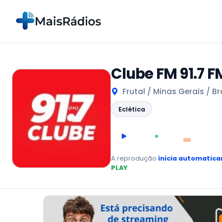
Clube FM 91.7 F
Frutal / Minas Gerais / Br
Eclética
00:00
AO VIVO
A reprodução
inicia automatic
PLAY
.