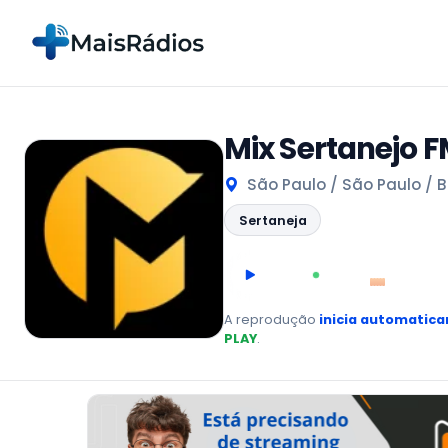
Mix Sertanejo 
São Paulo / São Paulo / B
Sertaneja
00:00
AO VIVO
A reprodução
inicia automatic
PLAY
.