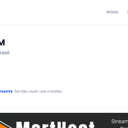
Início
FM
rasil
amente
. Se não ouvir, use o botão