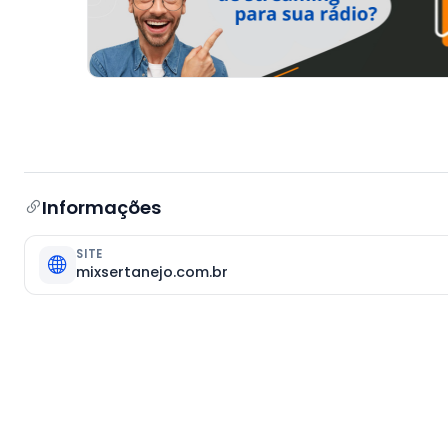
Informações
SITE
mixsertanejo.com.br