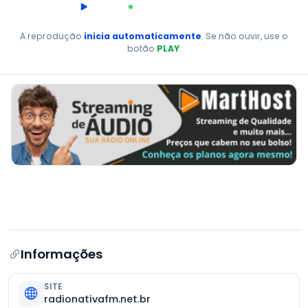
00:00
AO VIVO
A reprodução
inicia automaticamente
. Se não ouvir, use o
botão
PLAY
.
Informações
SITE
radionativafm.net.br