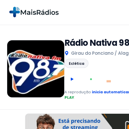
Rádio Nativa 98
Girau do Ponciano / Alago
Eclética
00:00
AO VIVO
A reprodução
inicia automatic
PLAY
.