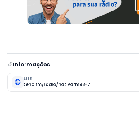
Informações
SITE
zeno.fm/radio/nativafm98-7