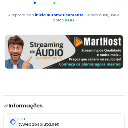
00:00
AO VIVO
A reprodução
inicia automaticamente
. Se não ouvir, use o
botão
PLAY
.
Informações
SITE
tvwebabsoluta.net