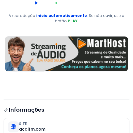
00:00
AO VIVO
A reprodução
inicia automaticamente
. Se não ouvir, use o
botão
PLAY
.
Informações
SITE
acaifm.com