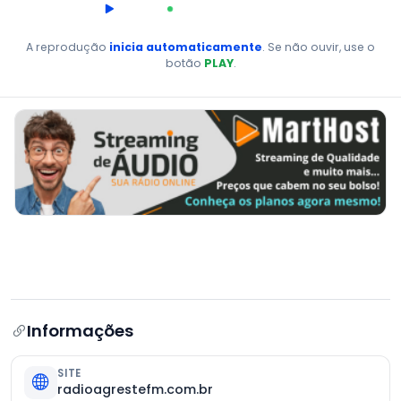
00:00
AO VIVO
A reprodução
inicia automaticamente
. Se não ouvir, use o
botão
PLAY
.
Informações
SITE
radioagrestefm.com.br