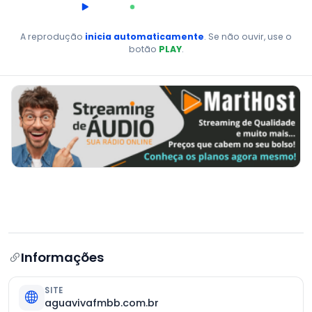
00:00
AO VIVO
A reprodução
inicia automaticamente
. Se não ouvir, use o
botão
PLAY
.
Informações
SITE
aguavivafmbb.com.br