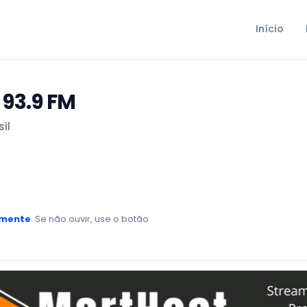
Início
 93.9 FM
il
amente
. Se não ouvir, use o botão