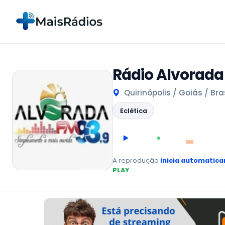
Rádio Alvorada
Quirinópolis / Goiás / Bras
Eclética
00:00
AO VIVO
A reprodução
inicia automatic
PLAY
.