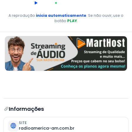
00:00
AO VIVO
A reprodução
inicia automaticamente
. Se não ouvir, use o
botão
PLAY
.
Informações
SITE
radioamerica-am.com.br