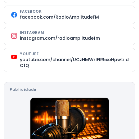
FACEBOOK
facebook.com/RadioAmplitudeFM
INSTAGRAM
instagram.com/radioamplitudefm
YOUTUBE
youtube.com/channel/UCzHMWzIFlR5xoHpwtiid
CfQ
Publicidade