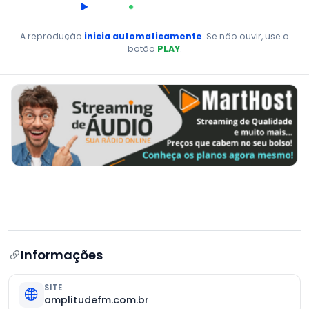
00:00
AO VIVO
A reprodução
inicia automaticamente
. Se não ouvir, use o
botão
PLAY
.
Informações
SITE
amplitudefm.com.br