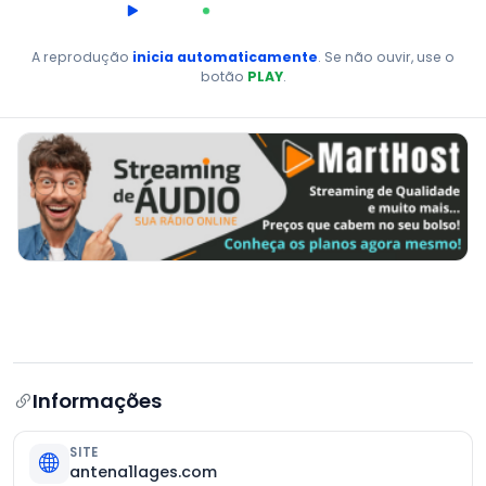
00:00
AO VIVO
A reprodução
inicia automaticamente
. Se não ouvir, use o
botão
PLAY
.
Informações
SITE
antena1lages.com