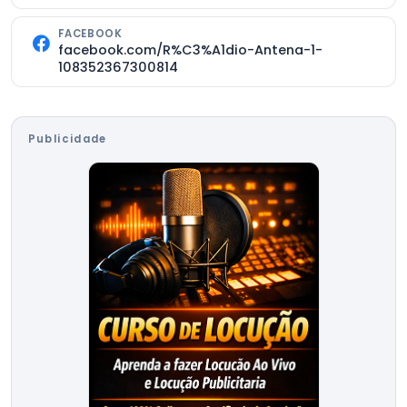
FACEBOOK
facebook.com/R%C3%A1dio-Antena-1-
108352367300814
Publicidade