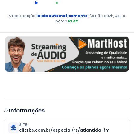
00:00
AO VIVO
A reprodução
inicia automaticamente
. Se não ouvir, use o
botão
PLAY
.
Informações
SITE
clicrbs.com.br/especial/rs/atlantida-fm