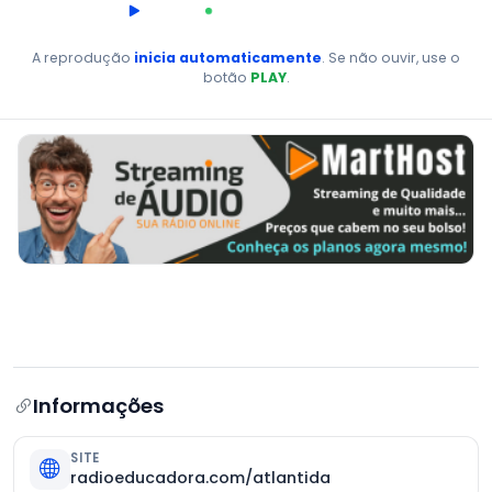
00:00
AO VIVO
A reprodução
inicia automaticamente
. Se não ouvir, use o
botão
PLAY
.
Informações
SITE
radioeducadora.com/atlantida