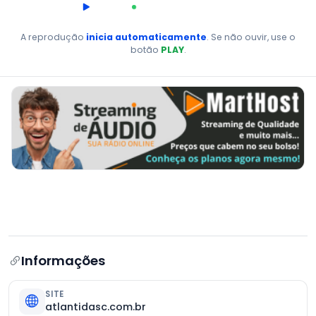
00:00
AO VIVO
A reprodução
inicia automaticamente
. Se não ouvir, use o
botão
PLAY
.
Informações
SITE
atlantidasc.com.br