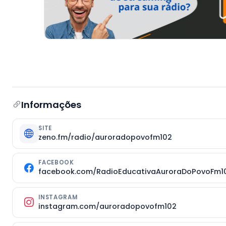
Informações
SITE
zeno.fm/radio/auroradopovofm102
FACEBOOK
facebook.com/RadioEducativaAuroraDoPovoFm1
INSTAGRAM
instagram.com/auroradopovofm102