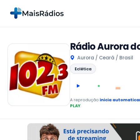
Rádio Aurora do
Aurora / Ceará / Brasil
Eclética
00:00
AO VIVO
A reprodução
inicia automatic
PLAY
.