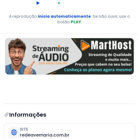
00:00
AO VIVO
A reprodução
inicia automaticamente
. Se não ouvir, use o
botão
PLAY
.
Informações
SITE
redeavemaria.com.br