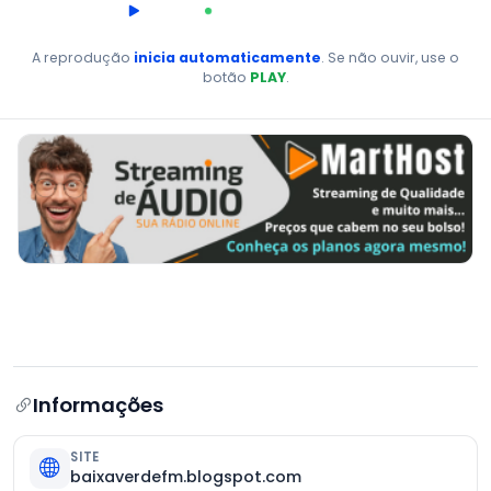
00:00
AO VIVO
A reprodução
inicia automaticamente
. Se não ouvir, use o
botão
PLAY
.
Informações
SITE
baixaverdefm.blogspot.com