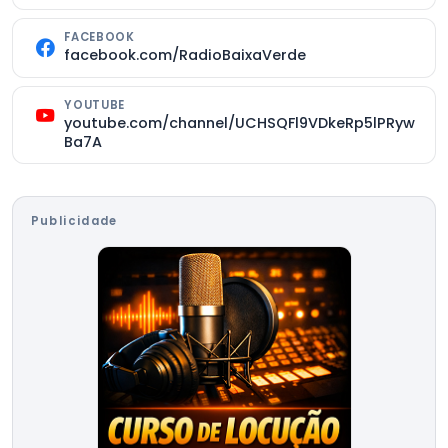
FACEBOOK
facebook.com/RadioBaixaVerde
YOUTUBE
youtube.com/channel/UCHSQFl9VDkeRp5lPRyw
Ba7A
Publicidade