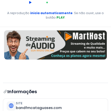
00:00
AO VIVO
A reprodução
inicia automaticamente
. Se não ouvir, use o
botão
PLAY
.
Informações
SITE
bandfmcataguases.com