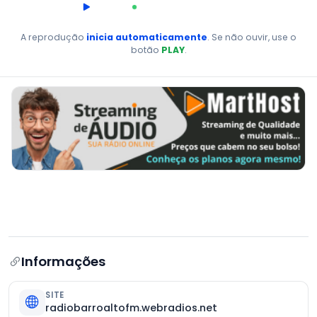
00:00
AO VIVO
A reprodução
inicia automaticamente
. Se não ouvir, use o
botão
PLAY
.
Informações
SITE
radiobarroaltofm.webradios.net