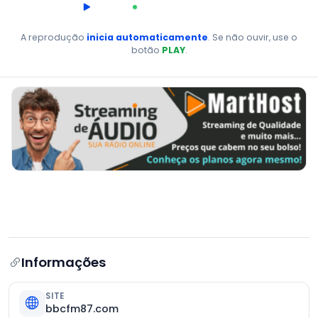
00:00
AO VIVO
A reprodução
inicia automaticamente
. Se não ouvir, use o
botão
PLAY
.
Informações
SITE
bbcfm87.com