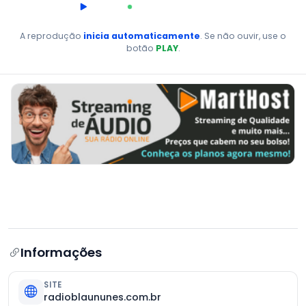
00:00
AO VIVO
A reprodução
inicia automaticamente
. Se não ouvir, use o
botão
PLAY
.
Informações
SITE
radioblaununes.com.br