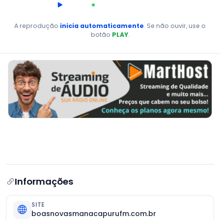
00:00
AO VIVO
A reprodução
inicia automaticamente
. Se não ouvir, use o
botão
PLAY
.
Informações
SITE
boasnovasmanacapurufm.com.br