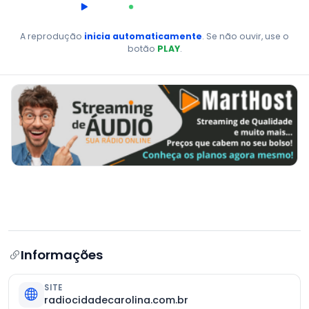
00:00
AO VIVO
A reprodução
inicia automaticamente
. Se não ouvir, use o
botão
PLAY
.
Informações
SITE
radiocidadecarolina.com.br