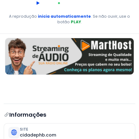
00:00
AO VIVO
A reprodução
inicia automaticamente
. Se não ouvir, use o
botão
PLAY
.
Informações
SITE
cidadephb.com