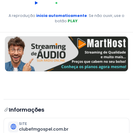
00:00
AO VIVO
A reprodução
inicia automaticamente
. Se não ouvir, use o
botão
PLAY
.
Informações
SITE
clubefmgospel.com.br