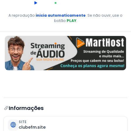
00:00
AO VIVO
A reprodução
inicia automaticamente
. Se não ouvir, use o
botão
PLAY
.
Informações
SITE
clubefm.site