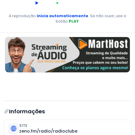
00:00
AO VIVO
A reprodução
inicia automaticamente
. Se não ouvir, use o
botão
PLAY
.
Informações
SITE
zeno.fm/radio/radioclube