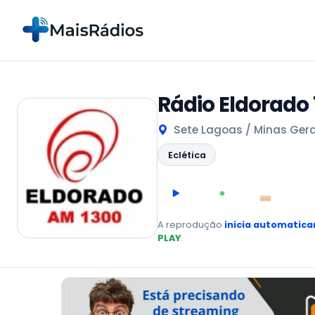
Rádio Eldorado
Sete Lagoas / Minas Gerai
Eclética
00:00
AO VIVO
A reprodução
inicia automatic
PLAY
.