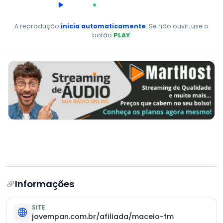
00:00
AO VIVO
A reprodução
inicia automaticamente
. Se não ouvir, use o
botão
PLAY
.
Informações
SITE
jovempan.com.br/afiliada/maceio-fm