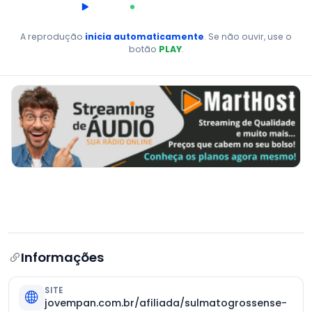
00:00
AO VIVO
A reprodução
inicia automaticamente
. Se não ouvir, use o
botão
PLAY
.
Informações
SITE
jovempan.com.br/afiliada/sulmatogrossense-