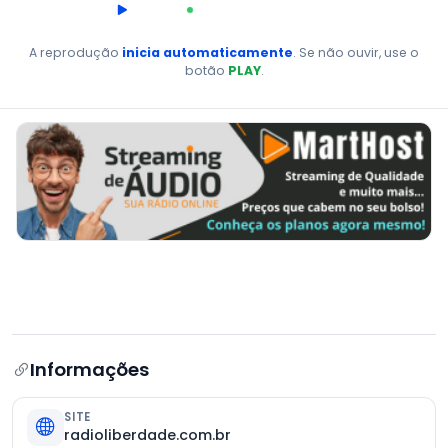
00:00
AO VIVO
A reprodução
inicia automaticamente
. Se não ouvir, use o
botão
PLAY
.
Informações
SITE
radioliberdade.com.br