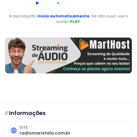
00:00
AO VIVO
A reprodução
inicia automaticamente
. Se não ouvir, use o
botão
PLAY
.
Informações
SITE
radiomaristela.com.br