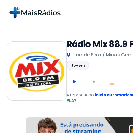
Rádio Mix 88.9 
Juiz de Fora / Minas Gerai
Jovem
00:00
AO VIVO
A reprodução
inicia automatic
PLAY
.