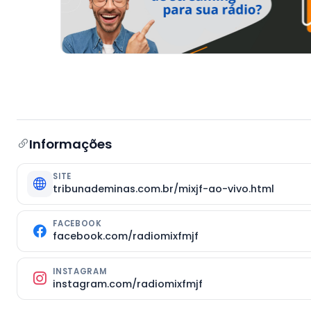
Informações
SITE
tribunademinas.com.br/mixjf-ao-vivo.html
FACEBOOK
facebook.com/radiomixfmjf
INSTAGRAM
instagram.com/radiomixfmjf