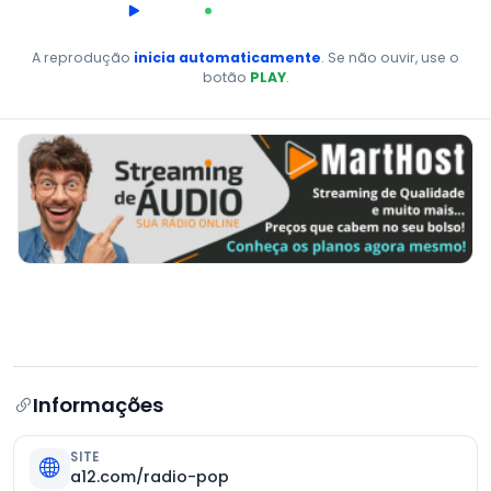
00:00
AO VIVO
A reprodução
inicia automaticamente
. Se não ouvir, use o
botão
PLAY
.
Informações
SITE
a12.com/radio-pop