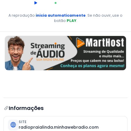
00:00
AO VIVO
A reprodução
inicia automaticamente
. Se não ouvir, use o
botão
PLAY
.
Informações
SITE
radiopraialinda.minhawebradio.com