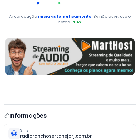
00:00
AO VIVO
A reprodução
inicia automaticamente
. Se não ouvir, use o
botão
PLAY
.
Informações
SITE
radioranchosertanejorj.com.br